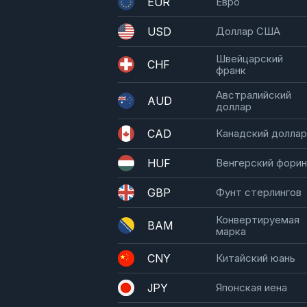
EUR
Евро
USD
Доллар США
Швейцарский
CHF
франк
Австралийский
AUD
доллар
CAD
Канадский доллар
HUF
Венгерский фори
GBP
Фунт стерлингов
Конвертируемая
BAM
марка
CNY
Китайский юань
JPY
Японская иена