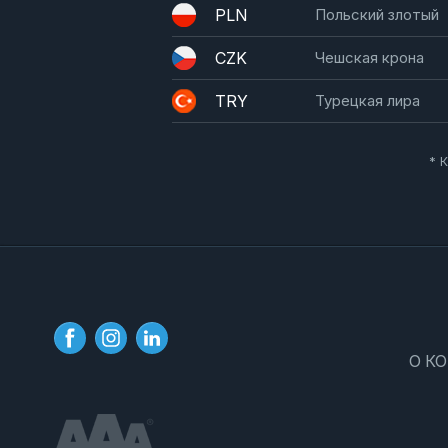
PLN
Польский злотый
CZK
Чешская крона
TRY
Турецкая лира
* 
О К