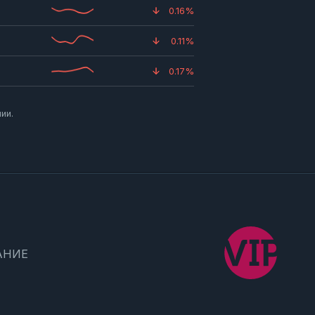
0.16%
0.11%
0.17%
ии.
АНИЕ